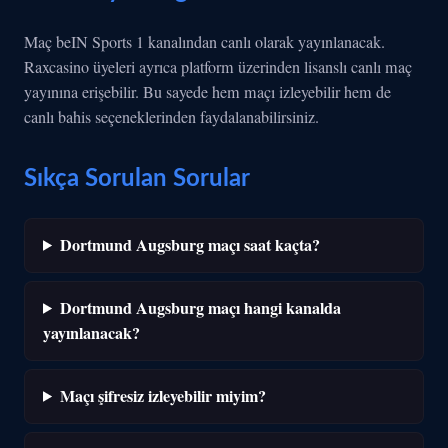
Maç beIN Sports 1 kanalından canlı olarak yayınlanacak.
Raxcasino üyeleri ayrıca platform üzerinden lisanslı canlı maç
yayınına erişebilir. Bu sayede hem maçı izleyebilir hem de
canlı bahis seçeneklerinden faydalanabilirsiniz.
Sıkça Sorulan Sorular
Dortmund Augsburg maçı saat kaçta?
Dortmund Augsburg maçı hangi kanalda
yayınlanacak?
Maçı şifresiz izleyebilir miyim?