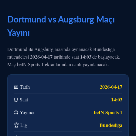
Dortmund vs Augsburg Maçı
Yayını
Dortmund ile Augsburg arasında oynanacak Bundesliga
2026-04-17
14:03
mücadelesi
tarihinde saat
'de başlayacak.
Maç beIN Sports 1 ekranlarından canlı yayınlanacak.
2026-04-17
📅 Tarih
14:03
⏰ Saat
beIN Sports 1
📺 Yayıncı
Bundesliga
🏆 Lig