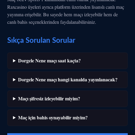
Raxcasino üyeleri ayrıca platform üzerinden lisanslı canlı maç
yayınına erişebilir. Bu sayede hem maçı izleyebilir hem de
canlı bahis seçeneklerinden faydalanabilirsiniz.
Sıkça Sorulan Sorular
Dorgele Nene maçı saat kaçta?
Dorgele Nene maçı hangi kanalda yayınlanacak?
Maçı şifresiz izleyebilir miyim?
Maç için bahis oynayabilir miyim?