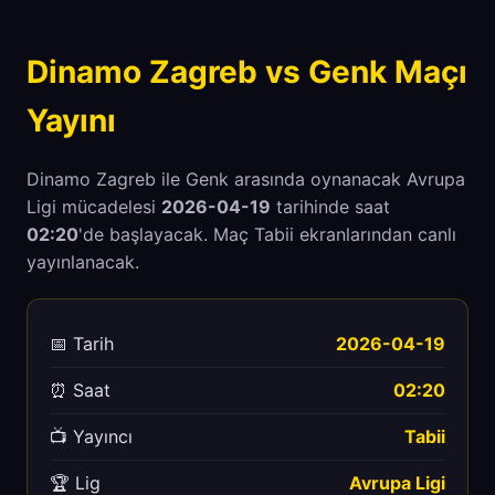
Dinamo Zagreb vs Genk Maçı
Yayını
Dinamo Zagreb ile Genk arasında oynanacak Avrupa
Ligi mücadelesi
2026-04-19
tarihinde saat
02:20
'de başlayacak. Maç Tabii ekranlarından canlı
yayınlanacak.
📅 Tarih
2026-04-19
⏰ Saat
02:20
📺 Yayıncı
Tabii
🏆 Lig
Avrupa Ligi