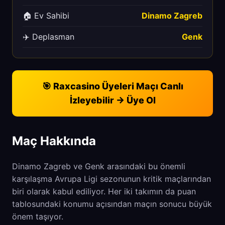
🏠 Ev Sahibi
Dinamo Zagreb
✈️ Deplasman
Genk
🎯 Raxcasino Üyeleri Maçı Canlı
İzleyebilir → Üye Ol
Maç Hakkında
Dinamo Zagreb ve Genk arasındaki bu önemli
karşılaşma Avrupa Ligi sezonunun kritik maçlarından
biri olarak kabul ediliyor. Her iki takımın da puan
tablosundaki konumu açısından maçın sonucu büyük
önem taşıyor.