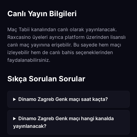
Canlı Yayın Bilgileri
Maç Tabii kanalından canlı olarak yayınlanacak.
Raxcasino üyeleri ayrıca platform üzerinden lisanslı
canlı maç yayınına erişebilir. Bu sayede hem maçı
izleyebilir hem de canlı bahis seçeneklerinden
faydalanabilirsiniz.
Sıkça Sorulan Sorular
Dinamo Zagreb Genk maçı saat kaçta?
Dinamo Zagreb Genk maçı hangi kanalda
yayınlanacak?