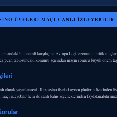
SINO ÜYELERI MAÇI CANLI İZLEYEBILIR
rasındaki bu önemli karşılaşma Avrupa Ligi sezonunun kritik maçları
ın da puan tablosundaki konumu açısından maçın sonucu büyük önem taş
ileri
lı olarak yayınlanacak. Raxcasino üyeleri ayrıca platform üzerinden lis
 maçı izleyebilir hem de canlı bahis seçeneklerinden faydalanabilirsiniz
Sorular