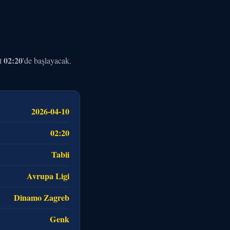
02:20
at
'de başlayacak.
2026-04-10
02:20
Tabii
Avrupa Ligi
Dinamo Zagreb
Genk