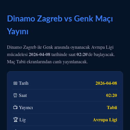
Dinamo Zagreb vs Genk Maçı
Yayını
Dinamo Zagreb ile Genk arasında oynanacak Avrupa Ligi
2026-04-08
02:20
mücadelesi
tarihinde saat
'de başlayacak.
Maç Tabii ekranlarından canlı yayınlanacak.
2026-04-08
📅 Tarih
02:20
⏰ Saat
Tabii
📺 Yayıncı
Avrupa Ligi
🏆 Lig