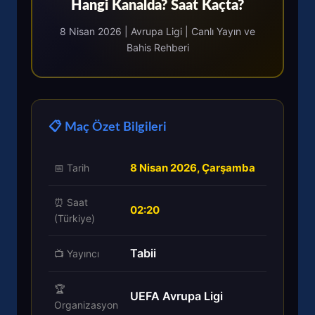
Hangi Kanalda? Saat Kaçta?
8 Nisan 2026 | Avrupa Ligi | Canlı Yayın ve
Bahis Rehberi
📋 Maç Özet Bilgileri
8 Nisan 2026, Çarşamba
📅 Tarih
⏰ Saat
02:20
(Türkiye)
Tabii
📺 Yayıncı
🏆
UEFA Avrupa Ligi
Organizasyon