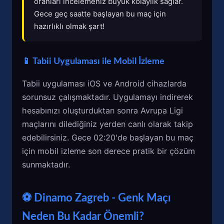
oranları incelemeniz büyük kolaylık sağlar.
Gece geç saatte başlayan bu maç için
hazırlıklı olmak şart!
📱 Tabii Uygulaması ile Mobil İzleme
Tabii uygulaması iOS ve Android cihazlarda
sorunsuz çalışmaktadır. Uygulamayı indirerek
hesabınızı oluşturduktan sonra Avrupa Ligi
maçlarını dilediğiniz yerden canlı olarak takip
edebilirsiniz. Gece 02:20'de başlayan bu maç
için mobil izleme son derece pratik bir çözüm
sunmaktadır.
⚽ Dinamo Zagreb - Genk Maçı
Neden Bu Kadar Önemli?