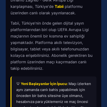
karşılaşması, Türkiye'de
Tabii
platformu
üzerinden canlı olarak yayınlanacak.
Tabii, Türkiye'nin önde gelen dijital yayın
platformlarından biri olup UEFA Avrupa Ligi
maçlarının önemli bir kısmına ev sahipliği
yapmaktadır. Platforma akıllı televizyon,
bilgisayar, tablet veya akıllı telefonunuzdan
kolayca erişebilirsiniz. Abonelik gerektiren bu
platform üzerinden maçı kaçırmadan canlı
takip edebilirsiniz.
💡
Yeni Başlayanlar İçin İpucu:
Maçı izlerken
aynı zamanda canlı bahis yapabilmek için
önceden bir bahis sitesine üye olmanız,
hesabınıza para yüklemeniz ve maç öncesi