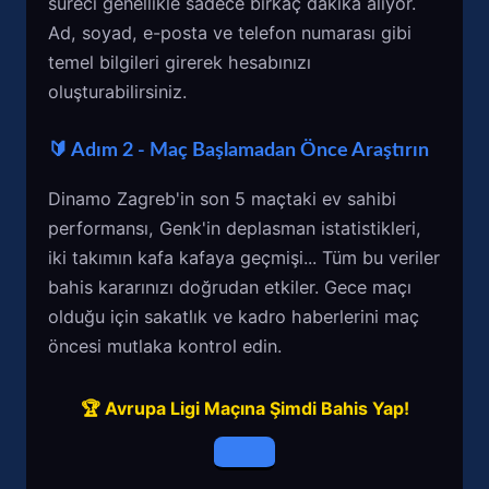
süreci genellikle sadece birkaç dakika alıyor.
Ad, soyad, e-posta ve telefon numarası gibi
temel bilgileri girerek hesabınızı
oluşturabilirsiniz.
🔰 Adım 2 - Maç Başlamadan Önce Araştırın
Dinamo Zagreb'in son 5 maçtaki ev sahibi
performansı, Genk'in deplasman istatistikleri,
iki takımın kafa kafaya geçmişi... Tüm bu veriler
bahis kararınızı doğrudan etkiler. Gece maçı
olduğu için sakatlık ve kadro haberlerini maç
öncesi mutlaka kontrol edin.
🏆 Avrupa Ligi Maçına Şimdi Bahis Yap!