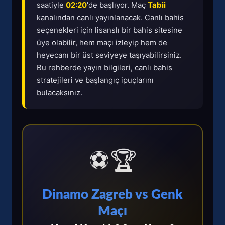
saatiyle
02:20
'de başlıyor. Maç
Tabii
kanalından canlı yayınlanacak. Canlı bahis
seçenekleri için lisanslı bir bahis sitesine
üye olabilir, hem maçı izleyip hem de
heyecanı bir üst seviyeye taşıyabilirsiniz.
Bu rehberde yayın bilgileri, canlı bahis
stratejileri ve başlangıç ipuçlarını
bulacaksınız.
⚽🏆
Dinamo Zagreb vs Genk
Maçı