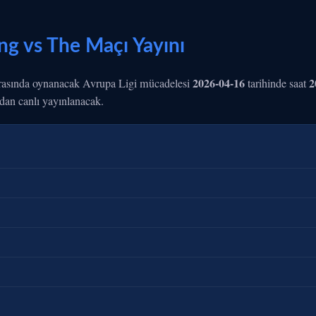
ng vs The Maçı Yayını
2026-04-16
2
arasında oynanacak Avrupa Ligi mücadelesi
tarihinde saat
dan canlı yayınlanacak.