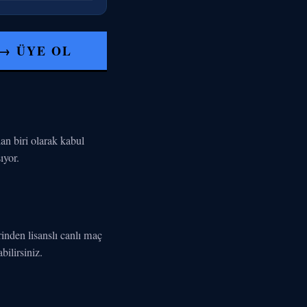
 → ÜYE OL
n biri olarak kabul
ıyor.
inden lisanslı canlı maç
ilirsiniz.