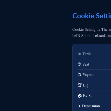
Cookie Setti
Cookie Setting ile The 
beIN Sports 1 ekranların
📅 Tarih
⏰ Saat
📺 Yayıncı
🏆 Lig
🏠 Ev Sahibi
✈️ Deplasman