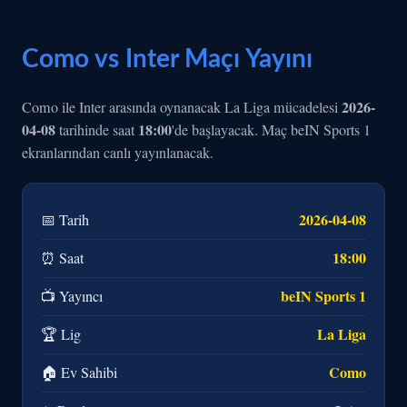
Como vs Inter Maçı Yayını
2026-
Como ile Inter arasında oynanacak La Liga mücadelesi
04-08
18:00
tarihinde saat
'de başlayacak. Maç beIN Sports 1
ekranlarından canlı yayınlanacak.
2026-04-08
📅 Tarih
18:00
⏰ Saat
beIN Sports 1
📺 Yayıncı
La Liga
🏆 Lig
Como
🏠 Ev Sahibi