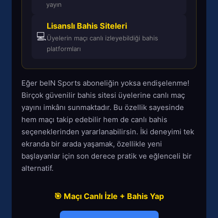
yayın
Lisanslı Bahis Siteleri
💻
Üyelerin maçı canlı izleyebildiği bahis
platformları
Eğer beIN Sports aboneliğin yoksa endişelenme!
Birçok güvenilir bahis sitesi üyelerine canlı maç
yayını imkânı sunmaktadır. Bu özellik sayesinde
hem maçı takip edebilir hem de canlı bahis
seçeneklerinden yararlanabilirsin. İki deneyimi tek
ekranda bir arada yaşamak, özellikle yeni
başlayanlar için son derece pratik ve eğlenceli bir
alternatif.
🎯 Maçı Canlı İzle + Bahis Yap