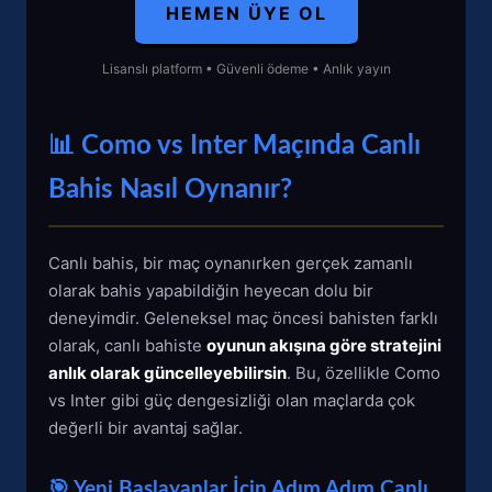
HEMEN ÜYE OL
Lisanslı platform • Güvenli ödeme • Anlık yayın
📊 Como vs Inter Maçında Canlı
Bahis Nasıl Oynanır?
Canlı bahis, bir maç oynanırken gerçek zamanlı
olarak bahis yapabildiğin heyecan dolu bir
deneyimdir. Geleneksel maç öncesi bahisten farklı
olarak, canlı bahiste
oyunun akışına göre stratejini
anlık olarak güncelleyebilirsin
. Bu, özellikle Como
vs Inter gibi güç dengesizliği olan maçlarda çok
değerli bir avantaj sağlar.
🎯 Yeni Başlayanlar İçin Adım Adım Canlı