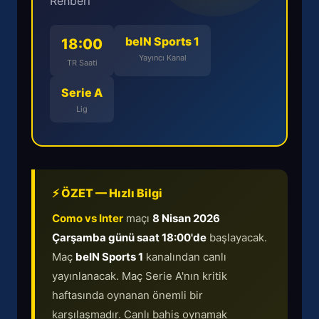
Rehberi
beIN Sports 1
18:00
Yayıncı Kanal
TR Saati
Serie A
Lig
⚡ ÖZET — Hızlı Bilgi
Como vs Inter
maçı
8 Nisan 2026
Çarşamba günü saat 18:00'de
başlayacak.
Maç
beIN Sports 1
kanalından canlı
yayınlanacak. Maç Serie A'nın kritik
haftasında oynanan önemli bir
karşılaşmadır. Canlı bahis oynamak