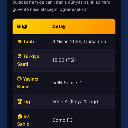
bulacak hem de canlı bahis dünyasına ilk adımını
güvenle nasıl atacağını öğreneceksin.
Bilgi
Detay
📅 Tarih
8 Nisan 2026, Çarşamba
⏰ Türkiye
18:00 (TSİ)
Saati
📺 Yayıncı
beIN Sports 1
Kanal
🏆 Lig
Serie A (İtalya 1. Ligi)
🏠 Ev
Como FC
Sahibi