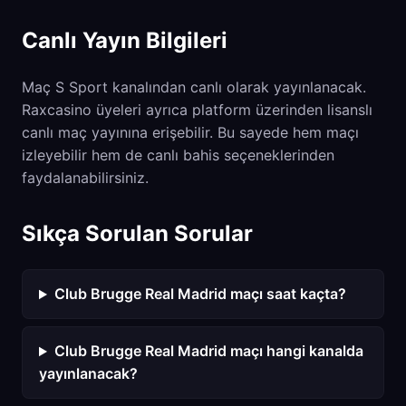
Canlı Yayın Bilgileri
Maç S Sport kanalından canlı olarak yayınlanacak.
Raxcasino üyeleri ayrıca platform üzerinden lisanslı
canlı maç yayınına erişebilir. Bu sayede hem maçı
izleyebilir hem de canlı bahis seçeneklerinden
faydalanabilirsiniz.
Sıkça Sorulan Sorular
Club Brugge Real Madrid maçı saat kaçta?
Club Brugge Real Madrid maçı hangi kanalda
yayınlanacak?