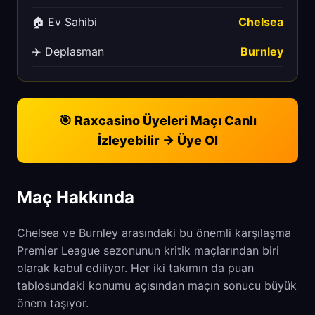
🏠 Ev Sahibi
Chelsea
✈️ Deplasman
Burnley
🎯 Raxcasino Üyeleri Maçı Canlı
İzleyebilir → Üye Ol
Maç Hakkında
Chelsea ve Burnley arasındaki bu önemli karşılaşma
Premier League sezonunun kritik maçlarından biri
olarak kabul ediliyor. Her iki takımın da puan
tablosundaki konumu açısından maçın sonucu büyük
önem taşıyor.