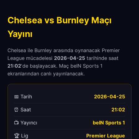
Chelsea vs Burnley Maçı
Yayını
Chelsea ile Burnley arasında oynanacak Premier
League mücadelesi
2026-04-25
tarihinde saat
21:02
'de başlayacak. Maç beIN Sports 1
ekranlarından canlı yayınlanacak.
📅 Tarih
2026-04-25
⏰ Saat
21:02
📺 Yayıncı
beIN Sports 1
🏆 Lig
Premier League