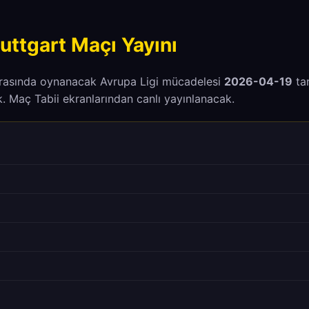
tuttgart Maçı Yayını
 arasında oynanacak Avrupa Ligi mücadelesi
2026-04-19
tar
. Maç Tabii ekranlarından canlı yayınlanacak.