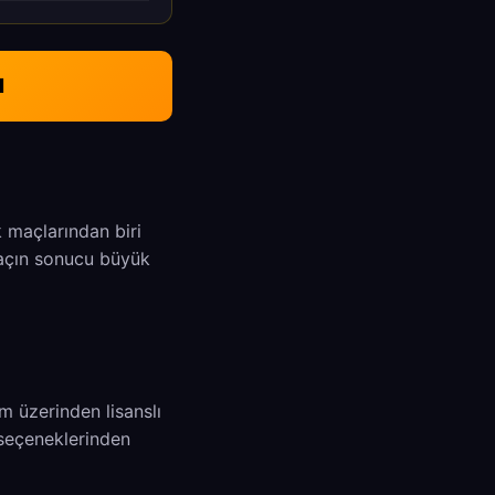
l
 maçlarından biri
maçın sonucu büyük
m üzerinden lisanslı
 seçeneklerinden