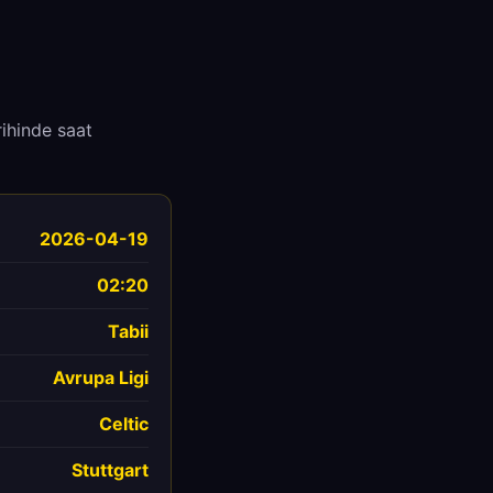
ihinde saat
2026-04-19
02:20
Tabii
Avrupa Ligi
Celtic
Stuttgart