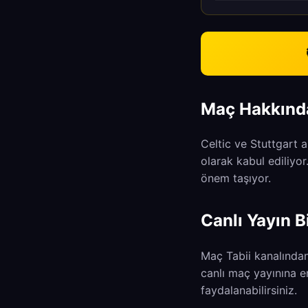
Maç Hakkınd
Celtic ve Stuttgart 
olarak kabul ediliyo
önem taşıyor.
Canlı Yayın Bi
Maç Tabii kanalından
canlı maç yayınına e
faydalanabilirsiniz.