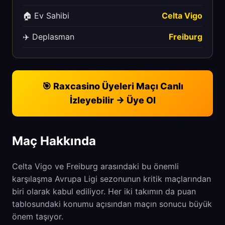
🏠 Ev Sahibi
Celta Vigo
✈️ Deplasman
Freiburg
🎯 Raxcasino Üyeleri Maçı Canlı
İzleyebilir → Üye Ol
Maç Hakkında
Celta Vigo ve Freiburg arasındaki bu önemli
karşılaşma Avrupa Ligi sezonunun kritik maçlarından
biri olarak kabul ediliyor. Her iki takımın da puan
tablosundaki konumu açısından maçın sonucu büyük
önem taşıyor.