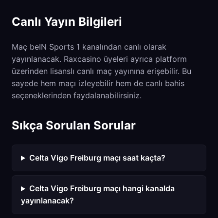
Canlı Yayın Bilgileri
Maç beIN Sports 1 kanalından canlı olarak
yayınlanacak. Raxcasino üyeleri ayrıca platform
üzerinden lisanslı canlı maç yayınına erişebilir. Bu
sayede hem maçı izleyebilir hem de canlı bahis
seçeneklerinden faydalanabilirsiniz.
Sıkça Sorulan Sorular
Celta Vigo Freiburg maçı saat kaçta?
Celta Vigo Freiburg maçı hangi kanalda
yayınlanacak?