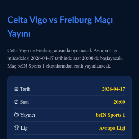
Celta Vigo vs Freiburg Maçı
Yayını
Celta Vigo ile Freiburg arasında oynanacak Avrupa Ligi
2026-04-17
20:00
mücadelesi
tarihinde saat
'de başlayacak.
Maç beIN Sports 1 ekranlarından canlı yayınlanacak.
2026-04-17
📅 Tarih
20:00
⏰ Saat
beIN Sports 1
📺 Yayıncı
Avrupa Ligi
🏆 Lig