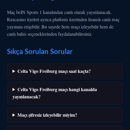
Maç beIN Sports 1 kanalından canlı olarak yayınlanacak.
Raxcasino üyeleri ayrıca platform üzerinden lisanslı canlı maç
yayınına erişebilir. Bu sayede hem maçı izleyebilir hem de
canlı bahis seçeneklerinden faydalanabilirsiniz.
Sıkça Sorulan Sorular
Celta Vigo Freiburg maçı saat kaçta?
Celta Vigo Freiburg maçı hangi kanalda
yayınlanacak?
Maçı şifresiz izleyebilir miyim?