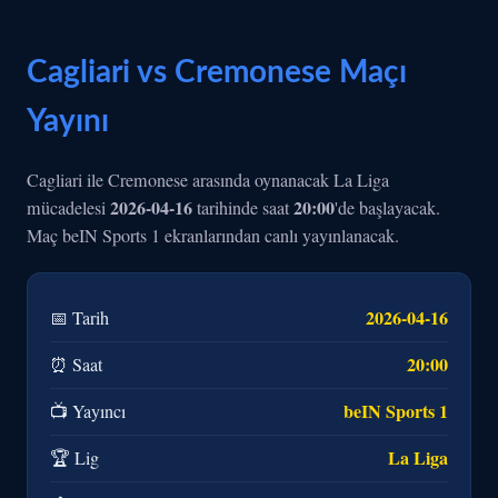
Cagliari vs Cremonese Maçı
Yayını
Cagliari ile Cremonese arasında oynanacak La Liga
2026-04-16
20:00
mücadelesi
tarihinde saat
'de başlayacak.
Maç beIN Sports 1 ekranlarından canlı yayınlanacak.
2026-04-16
📅 Tarih
20:00
⏰ Saat
beIN Sports 1
📺 Yayıncı
La Liga
🏆 Lig