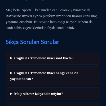
Maç beIN Sports 1 kanalından canlı olarak yayınlanacak.
Raxcasino üyeleri ayrıca platform üzerinden lisanslı canlı maç
yayınına erişebilir. Bu sayede hem maçı izleyebilir hem de
canlı bahis seçeneklerinden faydalanabilirsiniz.
Sıkça Sorulan Sorular
Cagliari Cremonese maçı saat kaçta?
Cagliari Cremonese maçı hangi kanalda
yayınlanacak?
Maçı şifresiz izleyebilir miyim?