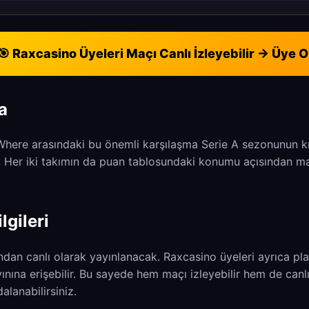
🎯 Raxcasino Üyeleri Maçı Canlı İzleyebilir → Üye O
a
here arasındaki bu önemli karşılaşma Serie A sezonunun kri
r. Her iki takımın da puan tablosundaki konumu açısından 
lgileri
dan canlı olarak yayınlanacak. Raxcasino üyeleri ayrıca pl
yınına erişebilir. Bu sayede hem maçı izleyebilir hem de canl
lanabilirsiniz.