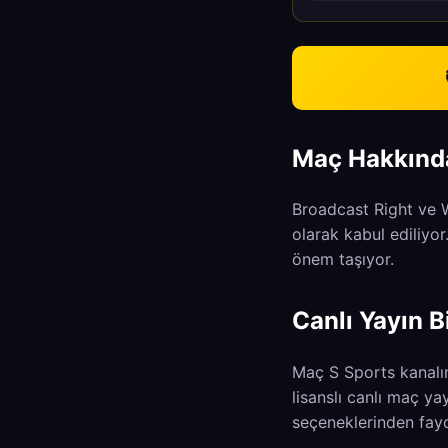
Maç Hakkınd
Broadcast Right ve W
olarak kabul ediliyo
önem taşıyor.
Canlı Yayın Bi
Maç S Sports kanalın
lisanslı canlı maç ya
seçeneklerinden fayda