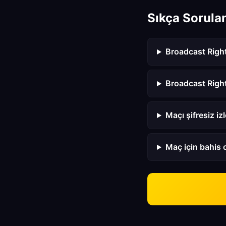
Sıkça Sorula
Broadcast Righ
Broadcast Righ
Maçı şifresiz iz
Maç için bahis 