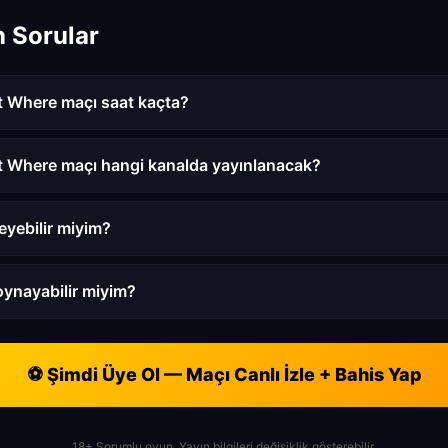
n Sorular
t Where maçı saat kaçta?
t Where maçı hangi kanalda yayınlanacak?
leyebilir miyim?
oynayabilir miyim?
⚽ Şimdi Üye Ol — Maçı Canlı İzle + Bahis Yap
18+ Sorumlu oyun. Yayın bilgileri değişiklik gösterebilir.