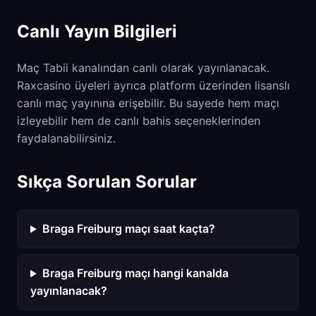
Canlı Yayın Bilgileri
Maç Tabii kanalından canlı olarak yayınlanacak.
Raxcasino üyeleri ayrıca platform üzerinden lisanslı
canlı maç yayınına erişebilir. Bu sayede hem maçı
izleyebilir hem de canlı bahis seçeneklerinden
faydalanabilirsiniz.
Sıkça Sorulan Sorular
Braga Freiburg maçı saat kaçta?
Braga Freiburg maçı hangi kanalda
yayınlanacak?