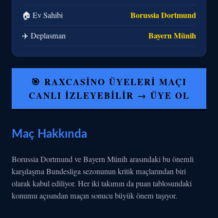
Borussia Dortmund
🏠 Ev Sahibi
Bayern Münih
✈️ Deplasman
🎯 RAXCASINO ÜYELERI MAÇI
CANLI İZLEYEBILIR → ÜYE OL
Maç Hakkında
Borussia Dortmund ve Bayern Münih arasındaki bu önemli
karşılaşma Bundesliga sezonunun kritik maçlarından biri
olarak kabul ediliyor. Her iki takımın da puan tablosundaki
konumu açısından maçın sonucu büyük önem taşıyor.