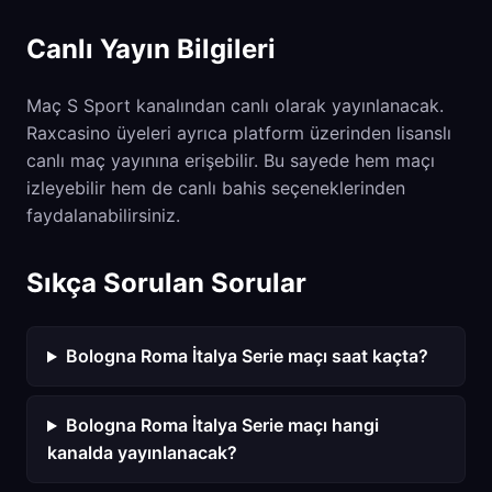
Canlı Yayın Bilgileri
Maç S Sport kanalından canlı olarak yayınlanacak.
Raxcasino üyeleri ayrıca platform üzerinden lisanslı
canlı maç yayınına erişebilir. Bu sayede hem maçı
izleyebilir hem de canlı bahis seçeneklerinden
faydalanabilirsiniz.
Sıkça Sorulan Sorular
Bologna Roma İtalya Serie maçı saat kaçta?
Bologna Roma İtalya Serie maçı hangi
kanalda yayınlanacak?