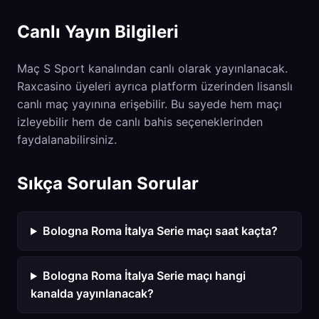
Canlı Yayın Bilgileri
Maç S Sport kanalından canlı olarak yayınlanacak.
Raxcasino üyeleri ayrıca platform üzerinden lisanslı
canlı maç yayınına erişebilir. Bu sayede hem maçı
izleyebilir hem de canlı bahis seçeneklerinden
faydalanabilirsiniz.
Sıkça Sorulan Sorular
Bologna Roma İtalya Serie maçı saat kaçta?
Bologna Roma İtalya Serie maçı hangi
kanalda yayınlanacak?