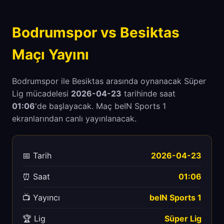
Bodrumspor vs Besiktas
Maçı Yayını
Bodrumspor ile Besiktas arasında oynanacak Süper
Lig mücadelesi
2026-04-23
tarihinde saat
01:06
'de başlayacak. Maç beIN Sports 1
ekranlarından canlı yayınlanacak.
📅 Tarih
2026-04-23
⏰ Saat
01:06
📺 Yayıncı
beIN Sports 1
🏆 Lig
Süper Lig