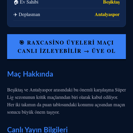
Beşiktaş
🏠 Ev Sahibi
Antalyaspor
✈️ Deplasman
🎯 RAXCASINO ÜYELERI MAÇI
CANLI İZLEYEBILIR → ÜYE OL
Maç Hakkında
Beşiktaş ve Antalyaspor arasındaki bu önemli karşılaşma Süper
Lig sezonunun kritik maçlarından biri olarak kabul ediliyor.
Her iki takımın da puan tablosundaki konumu açısından maçın
sonucu büyük önem taşıyor.
Canlı Yayın Bilgileri