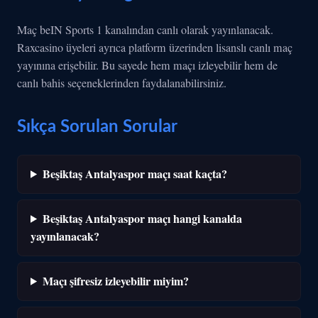
Maç beIN Sports 1 kanalından canlı olarak yayınlanacak.
Raxcasino üyeleri ayrıca platform üzerinden lisanslı canlı maç
yayınına erişebilir. Bu sayede hem maçı izleyebilir hem de
canlı bahis seçeneklerinden faydalanabilirsiniz.
Sıkça Sorulan Sorular
Beşiktaş Antalyaspor maçı saat kaçta?
Beşiktaş Antalyaspor maçı hangi kanalda
yayınlanacak?
Maçı şifresiz izleyebilir miyim?