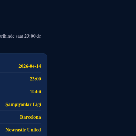
23:00
arihinde saat
'de
2026-04-14
23:00
Tabii
Şampiyonlar Ligi
Barcelona
Newcastle United