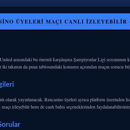
SINO ÜYELERI MAÇI CANLI İZLEYEBILIR
United arasındaki bu önemli karşılaşma Şampiyonlar Ligi sezonunun kri
Her iki takımın da puan tablosundaki konumu açısından maçın sonucu bü
ileri
lı olarak yayınlanacak. Raxcasino üyeleri ayrıca platform üzerinden lis
 maçı izleyebilir hem de canlı bahis seçeneklerinden faydalanabilirsiniz
Sorular