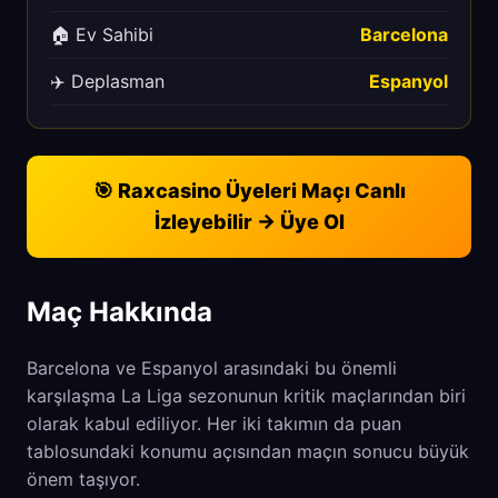
🏠 Ev Sahibi
Barcelona
✈️ Deplasman
Espanyol
🎯 Raxcasino Üyeleri Maçı Canlı
İzleyebilir → Üye Ol
Maç Hakkında
Barcelona ve Espanyol arasındaki bu önemli
karşılaşma La Liga sezonunun kritik maçlarından biri
olarak kabul ediliyor. Her iki takımın da puan
tablosundaki konumu açısından maçın sonucu büyük
önem taşıyor.