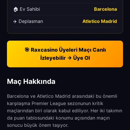
🏠 Ev Sahibi
Barcelona
✈️ Deplasman
Atletico Madrid
🎯 Raxcasino Üyeleri Maçı Canlı
İzleyebilir → Üye Ol
Maç Hakkında
Barcelona ve Atletico Madrid arasındaki bu önemli
karşılaşma Premier League sezonunun kritik
maçlarından biri olarak kabul ediliyor. Her iki takımın
da puan tablosundaki konumu açısından maçın
sonucu büyük önem taşıyor.