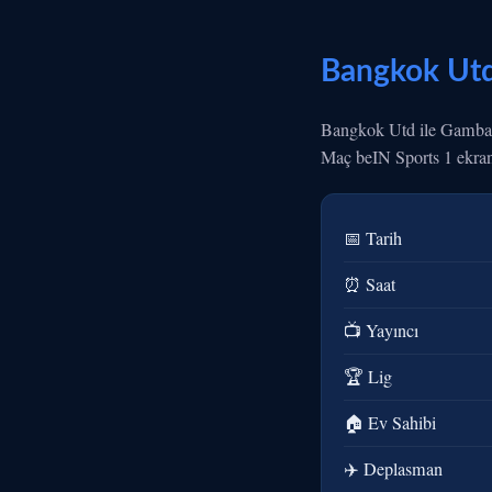
Bangkok Utd
Bangkok Utd ile Gamba 
Maç beIN Sports 1 ekran
📅 Tarih
⏰ Saat
📺 Yayıncı
🏆 Lig
🏠 Ev Sahibi
✈️ Deplasman