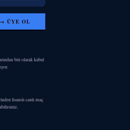
 → ÜYE OL
ından biri olarak kabul
ıyor.
inden lisanslı canlı maç
ilirsiniz.