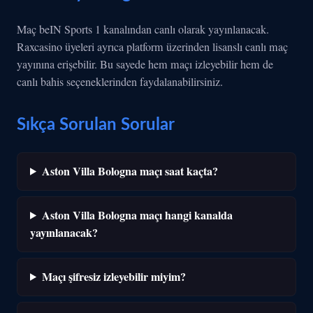
Maç beIN Sports 1 kanalından canlı olarak yayınlanacak.
Raxcasino üyeleri ayrıca platform üzerinden lisanslı canlı maç
yayınına erişebilir. Bu sayede hem maçı izleyebilir hem de
canlı bahis seçeneklerinden faydalanabilirsiniz.
Sıkça Sorulan Sorular
Aston Villa Bologna maçı saat kaçta?
Aston Villa Bologna maçı hangi kanalda
yayınlanacak?
Maçı şifresiz izleyebilir miyim?