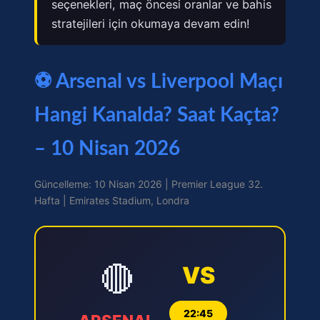
seçenekleri, maç öncesi oranlar ve bahis
stratejileri için okumaya devam edin!
⚽ Arsenal vs Liverpool Maçı
Hangi Kanalda? Saat Kaçta?
– 10 Nisan 2026
Güncelleme: 10 Nisan 2026 | Premier League 32.
Hafta | Emirates Stadium, Londra
🔴
VS
22:45