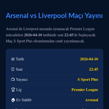
Arsenal vs Liverpool Maçı Yayını
Arsenal ile Liverpool arasında oynanacak Premier League
2026-04-10
22:45
mücadelesi
tarihinde saat
'de başlayacak.
Maç S Sport Plus ekranlarından canlı yayınlanacak.
2026-04-10
📅 Tarih
22:45
⏰ Saat
S Sport Plus
📺 Yayıncı
Premier League
🏆 Lig
Arsenal
🏠 Ev Sahibi