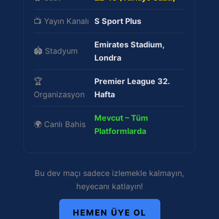
📺 Yayın Kanalı
S Sport Plus
Emirates Stadium,
🏟️ Stadyum
Londra
🏆
Premier League 32.
Organizasyon
Hafta
Mevcut – Tüm
🌍 Canlı Bahis
Platformlarda
Bu dev maçı sadece izlemekle kalmayın,
heyecanı katlayın!
HEMEN ÜYE OL