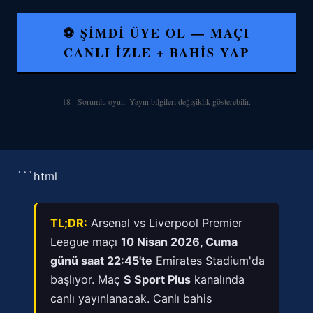
⚽ ŞIMDI ÜYE OL — MAÇI
CANLI İZLE + BAHIS YAP
18+ Sorumlu oyun. Yayın bilgileri değişiklik gösterebilir.
```html
TL;DR:
Arsenal vs Liverpool Premier
League maçı
10 Nisan 2026, Cuma
günü saat 22:45'te
Emirates Stadium'da
başlıyor. Maç
S Sport Plus
kanalında
canlı yayınlanacak. Canlı bahis