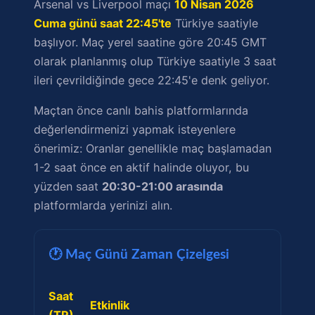
Arsenal vs Liverpool maçı
10 Nisan 2026
Cuma günü saat 22:45'te
Türkiye saatiyle
başlıyor. Maç yerel saatine göre 20:45 GMT
olarak planlanmış olup Türkiye saatiyle 3 saat
ileri çevrildiğinde gece 22:45'e denk geliyor.
Maçtan önce canlı bahis platformlarında
değerlendirmenizi yapmak isteyenlere
önerimiz: Oranlar genellikle maç başlamadan
1-2 saat önce en aktif halinde oluyor, bu
yüzden saat
20:30-21:00 arasında
platformlarda yerinizi alın.
🕐 Maç Günü Zaman Çizelgesi
Saat
Etkinlik