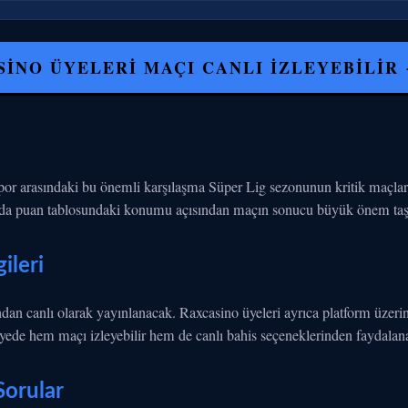
SINO ÜYELERI MAÇI CANLI İZLEYEBILIR
or arasındaki bu önemli karşılaşma Süper Lig sezonunun kritik maçları
ın da puan tablosundaki konumu açısından maçın sonucu büyük önem taş
ileri
an canlı olarak yayınlanacak. Raxcasino üyeleri ayrıca platform üzerin
ayede hem maçı izleyebilir hem de canlı bahis seçeneklerinden faydalanab
Sorular