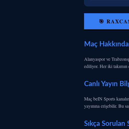
🎯 RAXCA
Maç Hakkında
Alanyaspor ve Trabzonsp
ediliyor. Her iki takım
Canlı Yayın Bilg
Maç beIN Sports kanalınd
yayınına erişebilir. Bu s
Sıkça Sorulan 