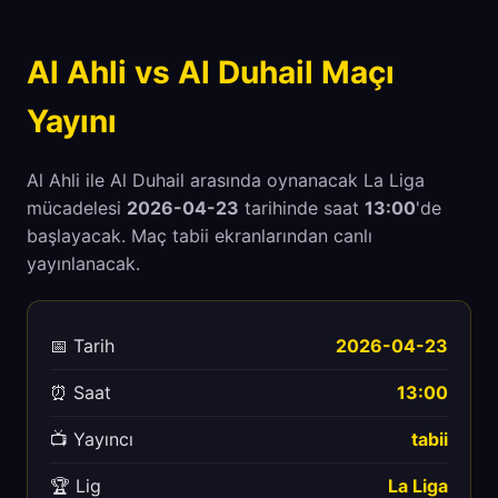
Al Ahli vs Al Duhail Maçı
Yayını
Al Ahli ile Al Duhail arasında oynanacak La Liga
mücadelesi
2026-04-23
tarihinde saat
13:00
'de
başlayacak. Maç tabii ekranlarından canlı
yayınlanacak.
📅 Tarih
2026-04-23
⏰ Saat
13:00
📺 Yayıncı
tabii
🏆 Lig
La Liga