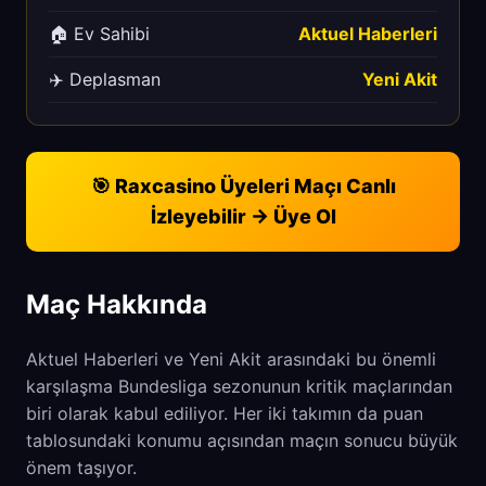
🏠 Ev Sahibi
Aktuel Haberleri
✈️ Deplasman
Yeni Akit
🎯 Raxcasino Üyeleri Maçı Canlı
İzleyebilir → Üye Ol
Maç Hakkında
Aktuel Haberleri ve Yeni Akit arasındaki bu önemli
karşılaşma Bundesliga sezonunun kritik maçlarından
biri olarak kabul ediliyor. Her iki takımın da puan
tablosundaki konumu açısından maçın sonucu büyük
önem taşıyor.