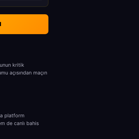
l
nun kritik
numu açısından maçın
ca platform
em de canlı bahis