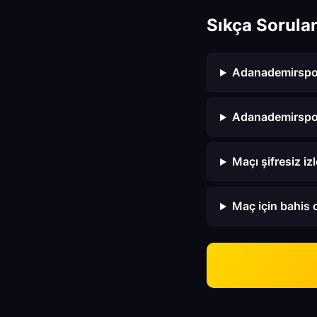
Sıkça Sorula
Adanademirspor
Adanademirspor
Maçı şifresiz iz
Maç için bahis 