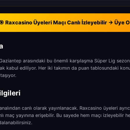
🎯 Raxcasino Üyeleri Maçı Canlı İzleyebilir → Üye O
a
aziantep arasındaki bu önemli karşılaşma Süper Lig sezonu
rak kabul ediliyor. Her iki takımın da puan tablosundaki ko
aşıyor.
lgileri
nalından canlı olarak yayınlanacak. Raxcasino üyeleri ayrı
nlı maç yayınına erişebilir. Bu sayede hem maçı izleyebilir h
lanabilirsiniz.