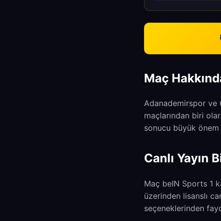
Maç Hakkınd
Adanademirspor ve G
maçlarından biri ola
sonucu büyük önem t
Canlı Yayın Bi
Maç beIN Sports 1 ka
üzerinden lisanslı ca
seçeneklerinden fayda