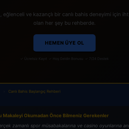
, eğlenceli ve kazançlı bir canlı bahis deneyimi için iht
olan her şey bu rehberde.
HEMEN ÜYE OL
✓ Ücretsiz Kayıt ✓ Hoş Geldin Bonusu ✓ 7/24 Destek
›
Canlı Bahis Başlangıç Rehberi
u Makaleyi Okumadan Önce Bilmeniz Gerekenler
erçek zamanlı spor müsabakalarına ve casino oyunlarına anl