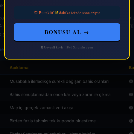
ktadır.
15
⏰ Bu teklif
dakika icinde sona eriyor
anlı bahis pazarı, 2023 yılında
92 milyar dolara
ulaşmış ol
 milyar dolara çıkması beklenmektedir (Statista, 2024). T
BONUSU AL →
 gösteren ülkeler arasında yer almaktadır.
🔒 Guvenli kayit | 18+ | Sorumlu oyun
el Bileşenleri
Açıklama
Ba
Müsabaka ilerledikçe sürekli değişen bahis oranları
🟡
Bahis sonuçlanmadan önce kâr veya zarar ile çıkma
🟢
Maç içi gerçek zamanlı veri akışı
🟢
Birden fazla tahminı tek kuponda birleştirme
🔴 
Siteler üzerinden müsabakayı izleme imkânı
🟢