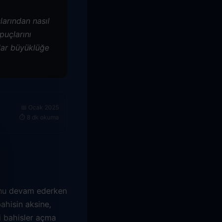
larından nasıl
puçlarını
lar büyüklüğe
📅 Ocak 2025
⏱ 8 dk okuma
unu devam ederken
ahisin aksine,
i bahisler açma