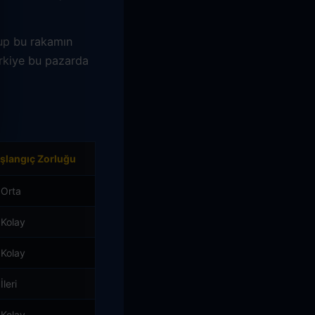
up bu rakamın
ürkiye bu pazarda
şlangıç Zorluğu
 Orta
 Kolay
 Kolay
İleri
 Kolay