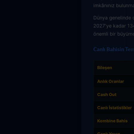
imkânınız bulunma
Dünya genelinde c
2027'ye kadar 134
önemli bir büyüme
Canlı Bahisin Tem
Bileşen
Anlık Oranlar
Cash Out
Canlı İstatistikler
Kombine Bahis
Canlı Yayın