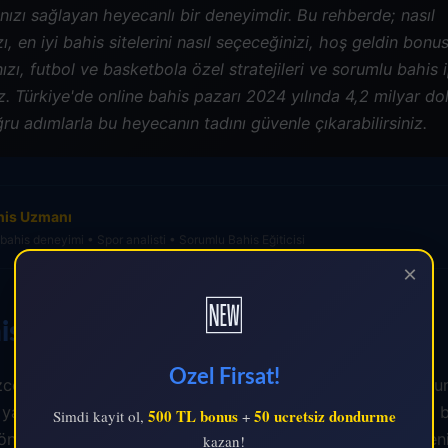
ızı sağlayan heyecanlı bir deneyimdir. Bu rehberde; nasıl
ı, en iyi bahis sitelerini nasıl seçeceğinizi, hoş geldin bonus
ızı, futbol ve basketbola özel stratejileri ve sorumlu bahis i
. Türkiye'de online bahis pazarı 2024 yılında 4,2 milyar do
ğru adımlarla bu heyecanın tadını güvenle çıkarabilirsiniz.
his Uzmanı
ı bahis deneyimi • Spor analisti • Sorumlu Bahis Eğiticisi
×
🆕
is Nedir ve Nasıl Çalışır?
Ozel Firsat!
izce:
In-Play Betting
), bir spor müsabakası veya casino oy
s yapmanızı sağlayan modern bir bahis türüdür. Geleneksel b
500 TL bonus
50 ucretsiz dondurme
Simdi kayit ol,
+
önce değil,
maç sırasında
tahminlerinizi güncelleme ve yen
kazan!