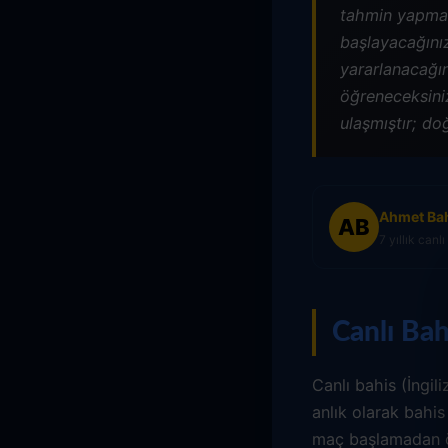
tahmin yapman
başlayacağınız
yararlanacağın
öğreneceksiniz
ulaşmıştır; do
Ahmet Ba
AB
7 yıllık canl
Canlı Bah
Canlı bahis (İngil
anlık olarak bahi
maç başlamadan 