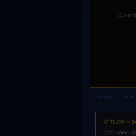
Güvenli
Ana Sayfa
›
Rehber
📋 TL;DR — B
Canlı bahis, g